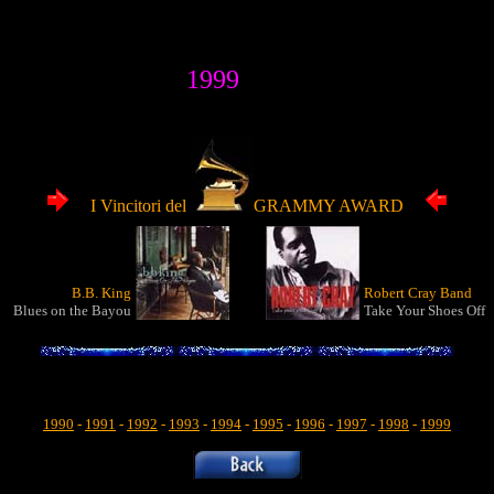
1999
I Vincitori del
GRAMMY AWARD
B.B. King
Robert Cray Band
Blues on the Bayou
Take Your Shoes Off
1990
-
1991
-
1992
-
1993
-
1994
-
1995
-
1996
-
1997
-
1998
-
1999