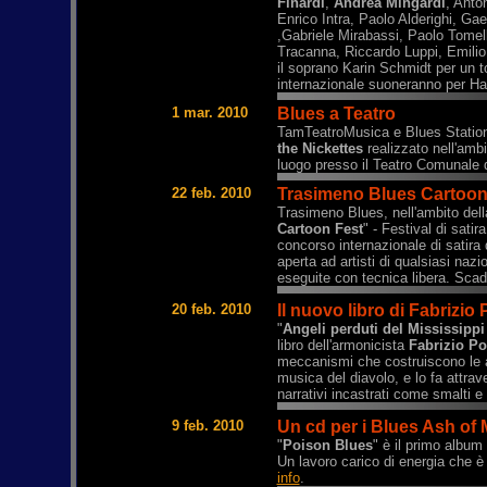
Finardi
,
Andrea Mingardi
, Anto
Enrico Intra, Paolo Alderighi, Gae
,Gabriele Mirabassi, Paolo Tomell
Tracanna, Riccardo Luppi, Emilio 
il soprano Karin Schmidt per un t
internazionale suoneranno per Hai
1 mar. 2010
Blues a Teatro
TamTeatroMusica e Blues Station
the Nickettes
realizzato nell'amb
luogo presso il Teatro Comunale 
22 feb. 2010
Trasimeno Blues Cartoon 
Trasimeno Blues, nell'ambito dell
Cartoon Fest
" - Festival di sati
concorso internazionale di satira
aperta ad artisti di qualsiasi nazi
eseguite con tecnica libera. Sca
20 feb. 2010
Il nuovo libro di Fabrizio
"
Angeli perduti del Mississippi
libro dell'armonicista
Fabrizio Po
meccanismi che costruiscono le 
musica del diavolo, e lo fa attra
narrativi incastrati come smalti 
9 feb. 2010
Un cd per i Blues Ash of
"
Poison Blues
" è il primo album
Un lavoro carico di energia che è 
info
.