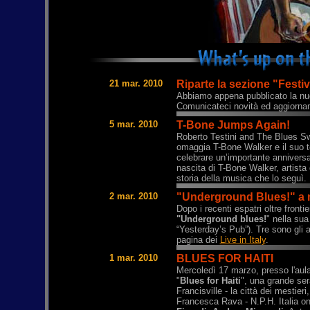
21 mar. 2010
Riparte la sezione "Festiv
Abbiamo appena pubblicato la nuo
Comunicateci novità ed aggiornam
5 mar. 2010
T-Bone Jumps Again!
Roberto Testini and The Blues Sw
omaggia T-Bone Walker e il suo 
celebrare un’importante anniversar
nascita di T-Bone Walker, artista 
storia della musica che lo seguì.
2 mar. 2010
"Underground Blues!" a 
Dopo i recenti espatri oltre fronti
"Underground blues!
" nella sua
“Yesterday’s Pub”). Tre sono gli 
pagina dei
Live in Italy
.
1 mar. 2010
BLUES FOR HAITI
Mercoledì 17 marzo, presso l'aul
"
Blues for Haiti
", una grande ser
Francisville - la città dei mestie
Francesca Rava - N.P.H. Italia on