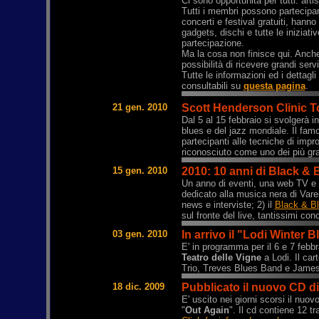
Ci sono opportunità per tutti: arti
Tutti i membri possono partecipare
concerti e festival gratuiti, hanno
gadgets, dischi e tutte le iniziat
partecipazione.
Ma la cosa non finisce qui. Anche 
possibilità di ricevere grandi serv
Tutte le informazioni ed i dettag
consultabili su
questa pagina
.
21 gen. 2010
Scott Henderson Clinic Tou
Dal 5 al 15 febbraio si svolgerà i
blues e del jazz mondiale. Il fam
partecipanti alle tecniche di imp
riconosciuto come uno dei più gr
15 gen. 2010
2010: 10 anni di Black & 
Un anno di eventi, una web TV e 
dedicato alla musica nera di Vares
news e interviste; 2) il
Black & B
sul fronte del live, tantissimi con
03 gen. 2010
In arrivo il "Lodi Winter B
E' in programma per il 6 e 7 febbr
Teatro delle Vigne
a Lodi. Il ca
Trio, Treves Blues Band e James
18 dic. 2009
Pubblicato il nuovo CD d
E' uscito nei giorni scorsi il nuov
"
Out Again
". Il cd contiene 12 t