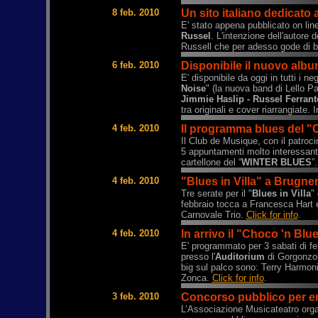
8 feb. 2010
Un sito italiano dedicato 
E' stato appena pubblicato on lin
Russel
. L'intenzione dell'autore d
Russell che per adesso gode di b
6 feb. 2010
Disponibile il nuovo albu
E' disponibile da oggi in tutti i ne
Noise
" (la nuova band di Lello P
Jimmie Haslip - Russel Ferrant
tra originali e cover riarrangiate. 
4 feb. 2010
Il programma blues del "
Il Club de Musique, con il patroc
5 appuntamenti molto interessanti, 
cartellone del “
WINTER BLUES
”
4 feb. 2010
"Blues in Villa" a Brugne
Tre serate per il "
Blues in Villa
"
febbraio tocca a Francesca Hart e 
Carnovale Trio.
Click for info
.
4 feb. 2010
In arrivo il "Choco 'n Blu
E' programmato per 3 sabati di feb
presso l'
Auditorium
di Gorgonzol
big sul palco sono: Terry Harmon
Zonca.
Click for info
.
3 feb. 2010
Concorso pubblico per e
L’Associazione Musicateatro orga