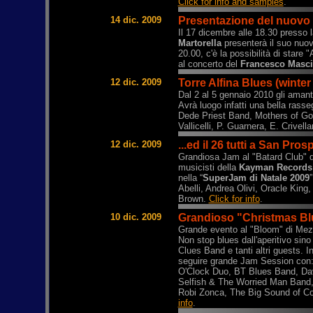
Click for info and samples
.
14 dic. 2009
Presentazione del nuovo li
Il 17 dicembre alle 18.30 presso l
Martorella
presenterà il suo nuovo
20.00, c'è la possibilità di stare 
al concerto del
Francesco Masci
12 dic. 2009
Torre Alfina Blues (winter
Dal 2 al 5 gennaio 2010 gli amanti
Avrà luogo infatti una bella rass
Dede Priest Band, Mothers of Gos
Vallicelli, P. Guarnera, E. Crive
12 dic. 2009
...ed il 26 tutti a San Pro
Grandiosa Jam al "Batard Club" d
musicisti della
Kayman Records
nella “
SuperJam di Natale 2009
Abelli, Andrea Olivi, Oracle King,
Brown.
Click for info
.
10 dic. 2009
Grandioso "Christmas Blu
Grande evento al "Bloom" di Mezz
Non stop blues dall'aperitivo si
Clues Band e tanti altri guests. I
seguire grande Jam Session con
O'Clock Duo, BT Blues Band, Da
Selfish & The Worried Man Band,
Robi Zonca, The Big Sound of C
info
.