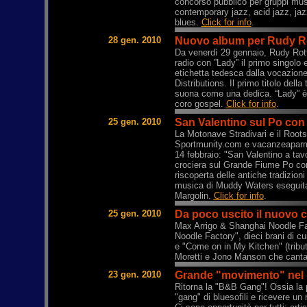
concorso pubblico per gruppi mus
contemporary jazz, acid jazz, jaz
blues.
Click for info
.
28 gen. 2010
Nuovo album per Rudy R
Da venerdì 29 gennaio, Rudy Rotta,
radio con ”Lady” il primo singolo 
etichetta tedesca dalla vocazione 
Distributions. Il primo titolo dell
suona come una dedica. “Lady” è u
coro gospel.
Click for info
.
25 gen. 2010
San Valentino sul Po con 
La Motonave Stradivari e il Roots
Sportmunity.com e vacanzeapar
14 febbraio: "San Valentino a tav
crociera sul Grande Fiume Po con p
riscoperta delle antiche tradizion
musica di Muddy Waters eseguita 
Margolin.
Click for info
.
25 gen. 2010
Da poco uscito il nuovo c
Max Arrigo & Shanghai Noodle Fa
Noodle Factory", dieci brani di cui
e "Come on in My Kitchen" (tribu
Moretti e Jono Manson che canta i
23 gen. 2010
Grande "movimento" nel pi
Ritorna la "B&B Gang"! Ossia la p
"gang" di bluesofili e ricevere un