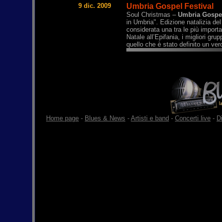
9 dic. 2009
Umbria Gospel Festival
Soul Christmas –
Umbria Gospel
in Umbria". Edizione natalizia d
considerata una tra le più import
Natale all’Epifania, i migliori gr
quello che è stato definito un ver
Home page
-
Blues & News
-
Artisti e band
-
Concerti live
-
D