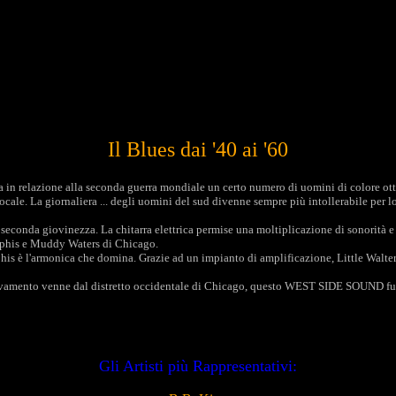
Il Blues dai '40 ai '60
ca in relazione alla seconda guerra mondiale un certo numero di uomini di colore ott
locale. La giornaliera ... degli uomini del sud divenne sempre più intollerabile per
seconda giovinezza. La chitarra elettrica permise una moltiplicazione di sonorità e u
mphis e Muddy Waters di Chicago.
s è l'armonica che domina. Grazie ad un impianto di amplificazione, Little Walt
nnovamento venne dal distretto occidentale di Chicago, questo WEST SIDE SOUND fu 
Gli Artisti più Rappresentativi: