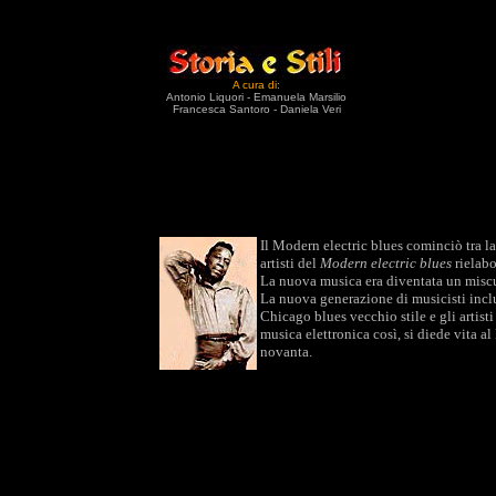
A cura di:
Antonio Liquori - Emanuela Marsilio
Francesca Santoro - Daniela Veri
Il Modern electric blues cominciò tra la
artisti del
Modern electric blues
rielabo
La nuova musica era diventata un miscug
La nuova generazione di musicisti includ
Chicago blues vecchio stile e gli artisti
musica elettronica così, si diede vita a
novanta.