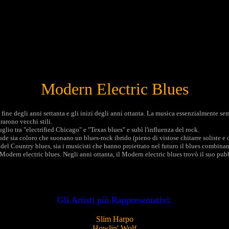
Modern Electric Blues
 fine degli anni settanta e gli inizi degli anni ottanta. La musica essenzialmente se
rarono vecchi stili.
lio tra "electrified Chicago" e "Texas blues" e subì l'influenza del rock.
e sia coloro che suonano un blues-rock ibrido (pieno di vistose chitarre soliste e d
 del Country blues, sia i musicisti che hanno proiettato nel futuro il blues combinand
l Modern electric blues. Negli anni ottanta, il Modern electric blues trovò il suo pub
Gli Artisti più Rappresentativi:
Slim Harpo
Howlin' Wolf