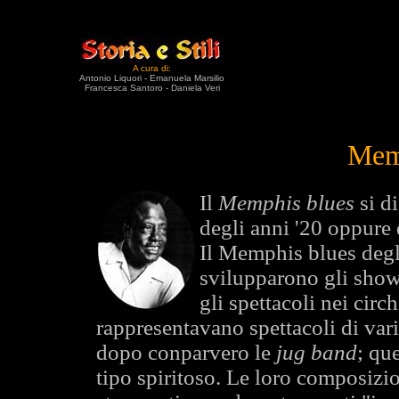
A cura di:
Antonio Liquori - Emanuela Marsilio
Francesca Santoro - Daniela Veri
Mem
Il
Memphis blues
si di
degli anni '20 oppure 
Il Memphis blues degli
svilupparono gli show 
gli spettacoli nei circh
rappresentavano spettacoli di var
dopo conparvero le
jug band
; qu
tipo spiritoso. Le loro composiz