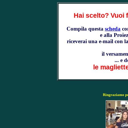
Hai scelto? Vuoi f
Compila questa
scheda
con
e alla Proiez
riceverai una e-mail con l
il versamen
... e 
le magliett
Ringraziamo per