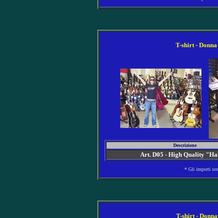
T-shirt - Donna
Descrizione
Art. D05 - High Quality "H
* Gli importi so
T-shirt - Donna