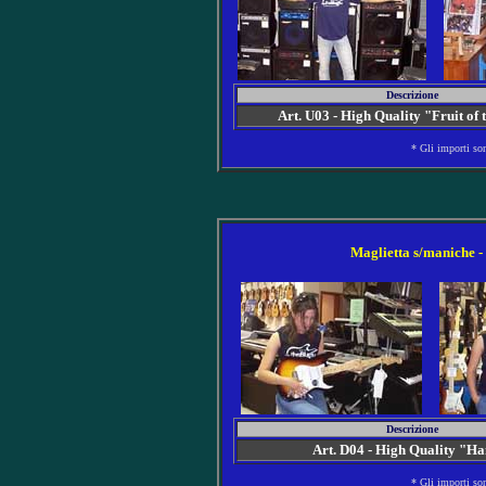
Descrizione
Art. U03 - High Quality "Fruit of
* Gli importi so
Maglietta s/maniche - 
Descrizione
Art. D04 - High Quality "H
* Gli importi so