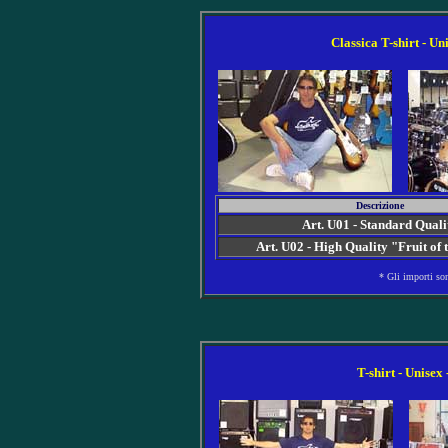
Classica T-shirt - Un
Descrizione
Art. U01 - Standard Quali
Art. U02 - High Quality "Fruit of
* Gli importi so
T-shirt - Unisex