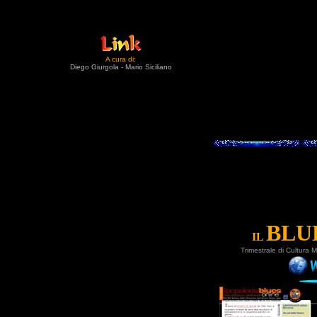
A cura di:
Diego Giurgola - Mario Siciliano
BLU
IL
Trimestrale di Cultura M