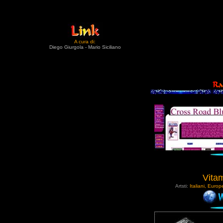
A cura di:
Diego Giurgola - Mario Siciliano
Vitam
Artsti:
Italiani, Euro