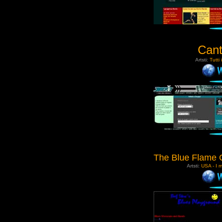
Cant
Artsti:
Tutti 
The Blue Flame 
Artsti:
USA - I m