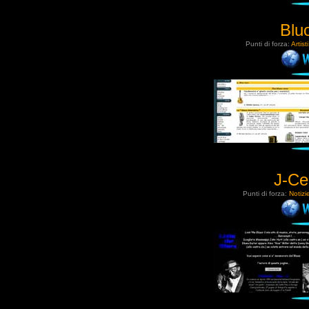
Bluo
Punti di forza:
Artist
J-Ce
Punti di forza:
Notizie