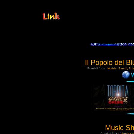
Il Popolo del B
Punti di forza:
Notizie, Eventi, Artis
Music Sh
Punti di forza:
Vendita c