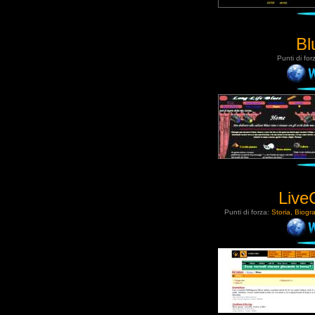
Bl
Punti di for
LiveC
Punti di forza:
Storia, Biogr