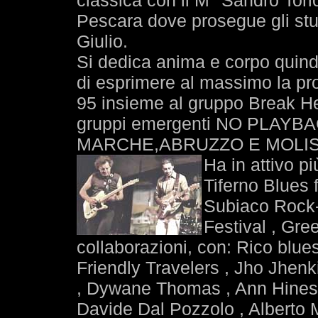
classica con il M° Sandro Torlo
Pescara dove prosegue gli stu
Giulio.
Si dedica anima e corpo quindi
di esprimere al massimo la pr
95 insieme al gruppo Break Hea
gruppi emergenti NO PLAYBAC
MARCHE,ABRUZZO E MOLISE ne
Ha in attivo pi
Tiferno Blues f
Subiaco Rock-
Festival , Gree
collaborazioni, con: Rico blues
Friendly Travelers , Jho Jhen
, Dywane Thomas , Ann Hines ,
Davide Dal Pozzolo , Alberto M