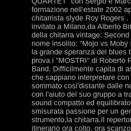
QUARTET" con Sergio e Marce
formazione nell'estate 2002 a
chitarrista slyde Roy Rogers 
invitato a Milano,da Alberto B
della chitarra vintage: Secon
nome insolito: "Mojo vs Moby Di
la grande speranza del blues 
prova i "MOSTRI" di Roberto P
Band. Difficilmente capita di as
che sappiano interpretare con 
sommato cosi'distante dalle n
con l'aiuto del suo gruppo a t
sound compatto ed equilibrat
smisurata passione per un gene
strumento,la chitarra.Il repert
itinerario ora colto, ora scanzo