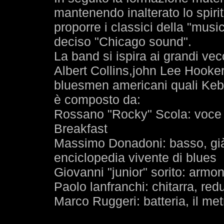
mantenendo inalterato lo spiri
proporre i classici della "mus
deciso "Chicago sound".
La band si ispira ai grandi v
Albert Collins,john Lee Hooke
bluesmen americani quali Keb
è composto da:
Rossano "Rocky" Scola: voce e
Breakfast
Massimo Donadoni: basso, già 
enciclopedia vivente di blues
Giovanni "junior" sorito: armo
Paolo lanfranchi: chitarra, redu
Marco Ruggeri: batteria, il me