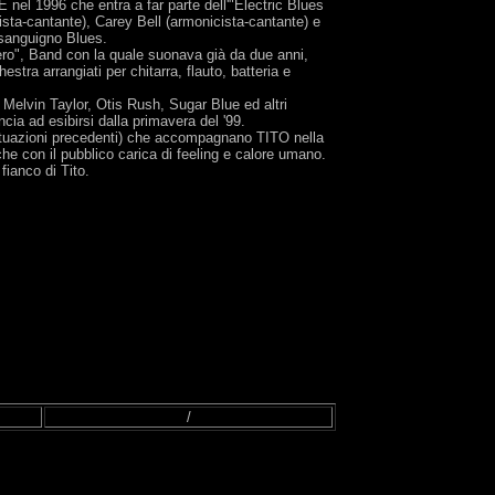
nel 1996 che entra a far parte dell'"Electric Blues
ista-cantante), Carey Bell (armonicista-cantante) e
 sanguigno Blues.
ibero", Band con la quale suonava già da due anni,
ra arrangiati per chitarra, flauto, batteria e
elvin Taylor, Otis Rush, Sugar Blue ed altri
ia ad esibirsi dalla primavera del '99.
 situazioni precedenti) che accompagnano TITO nella
e con il pubblico carica di feeling e calore umano.
fianco di Tito.
/