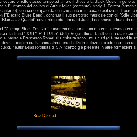
onoscere e nello stesso tempo ad amare il Blues e la Black Music in genere. È 
na a Bluesman del calibro di Arthur Miles (cantante), Andy J. Forrest (armonic
cantante), con cui compare da qualche anno in infuocate esibizioni di puro e
con l'"Electric Blues Band", continua il suo percorso musicale con gli "Stile L
Blue Jazz Quartet" dove interpreta standard Jazz, bossanova e brani da orchest
 al "Chicago Blues Festival" e aver conosciuto e suonato con bluesman come M
sa con la Band "JOLLY R. BLUES" (Jolly Roger Blues Band) con la quale cominc
o al basso e Francesco Romei alla chitarra sono i musicisti (già presenti in
ove si respira quella sana atmosfera del Delta e dove esplode un'intesa anch
ucci, flautista-sassofonista di S.Vincenzo già presente in altre formazioni al 
Road Closed