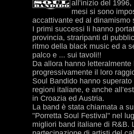
all'inizio del 199
mesi si sono impos
accattivante ed al dinamismo 
I primi successi li hanno portati 
provincia, straripanti di pubbl
ritmo della black music ed a se
palco e ... sui tavoli!!
Da allora hanno letteralmente 
progressivamente il loro raggio 
Soul Bandido hanno superato i
regioni italiane, e anche all'e
in Croazia ed Austria.
La band è stata chiamata a su
"Porretta Soul Festival" nel lu
migliori band italiane di R&B. 
partecipazione di artisti del c