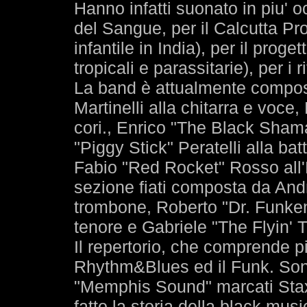
Hanno infatti suonato in piu' o
del Sangue, per il Calcutta Pr
infantile in India), per il prog
tropicali e parassitarie), per i 
La band è attualmente compos
Martinelli alla chitarra e voc
cori., Enrico "The Black Sham
"Piggy Stick" Peratelli alla ba
Fabio "Red Rocket" Rosso all
sezione fiati composta da And
trombone, Roberto "Dr. Funken
tenore e Gabriele "The Flyin' T
Il repertorio, che comprende più
Rhythm&Blues ed il Funk. Sono s
"Memphis Sound" marcati Stax 
fatto la storia della black mu