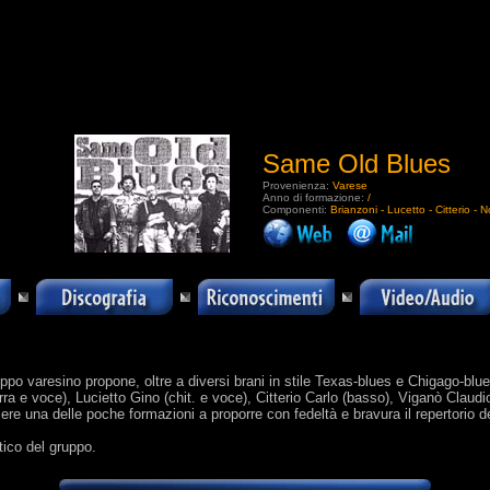
Same Old Blues
Provenienza:
Varese
Anno di formazione:
/
Componenti:
Brianzoni - Lucetto - Citterio - No
.
ruppo varesino propone, oltre a diversi brani in stile Texas-blues e Chigago-blu
rra e voce), Lucietto Gino (chit. e voce), Citterio Carlo (basso), Viganò Claudi
ere una delle poche formazioni a proporre con fedeltà e bravura il repertorio 
tico del gruppo.