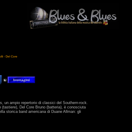
lli - Del Core
es, un ampio repertorio di classici del Southern-rock.
o (tastiere), Del Core Bruno (batteria), è conosciuta
della storica band americana di Duane Allman: gli