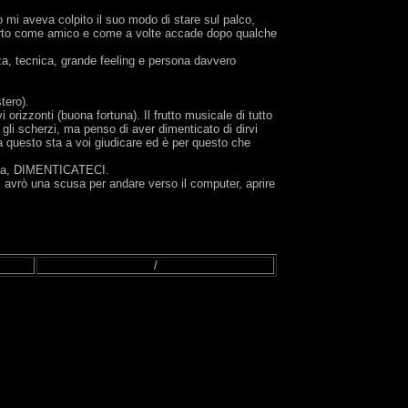
 mi aveva colpito il suo modo di stare sul palco,
operto come amico e come a volte accade dopo qualche
za, tecnica, grande feeling e persona davvero
tero).
 orizzonti (buona fortuna). Il frutto musicale di tutto
 gli scherzi, ma penso di aver dimenticato di dirvi
ma questo sta a voi giudicare ed è per questo che
tista, DIMENTICATECI.
i avrò una scusa per andare verso il computer, aprire
/