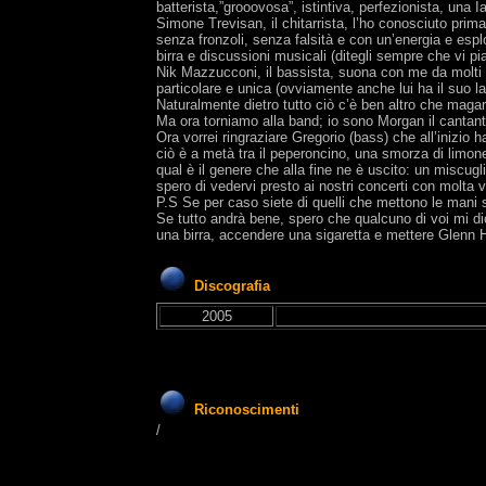
batterista,”grooovosa”, istintiva, perfezionista, una 
Simone Trevisan, il chitarrista, l’ho conosciuto pri
senza fronzoli, senza falsità e con un’energia e es
birra e discussioni musicali (ditegli sempre che vi pi
Nik Mazzucconi, il bassista, suona con me da molti a
particolare e unica (ovviamente anche lui ha il suo l
Naturalmente dietro tutto ciò c’è ben altro che magar
Ma ora torniamo alla band; io sono Morgan il cantan
Ora vorrei ringraziare Gregorio (bass) che all’inizio h
ciò è a metà tra il peperoncino, una smorza di limone,
qual è il genere che alla fine ne è uscito: un miscug
spero di vedervi presto ai nostri concerti con molta
P.S Se per caso siete di quelli che mettono le mani 
Se tutto andrà bene, spero che qualcuno di voi mi di
una birra, accendere una sigaretta e mettere Glenn H
Discografia
2005
Riconoscimenti
/