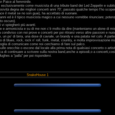
Ian Paice al femminile.
ma esclusivamente come musicista di una tribute band dei Led Zeppelin e subito
plosività degna dei migliori concerti anni 70’; passato qualche tempo l’ho sc
ace il metal se no son guai), ha accettato di suonare.
nni ed è il tipico musicista magico a cui nessuno vorrebbe rinunciare; poten
ato oscuro).
i vi spiegherò più avanti.
te e armonicista e su di me non c’è molto da dire (manteniamo un alone di mis
a condiviso con noi prove e concerti per poi ritirarsi verso altre passioni e nuovi
 un po’ di birra, una dose di caviale, un brandy e una patata nel culo. A parte
lio di blues, rock, rock n’ roll, funk, metal, country, e molta improvvisazione 
 voglia di comunicare come noi cerchiamo di fare sul palco.
sulle orecchie o escono dal locale alla prima nota di qualsiasi concerto o ar
ca di continuare a scrivere sulla nostra band,anche a episodi,o a concerti,cos
ughes a “palla” per poi rispondervi.
SnakeHouse 1