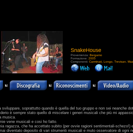
SnakeHouse
Provenienza:
Bergamo
Formazione:
2005
Componenti:
Carminati, Longo, Trevisan, Ma
.
da sviluppare, soprattutto quando è quella del tuo gruppo e non sei neanche do
siderio è sempre stato quello di miscelare i generi musicali che più mi appas
la musica.
 mie vene musicali e cosi ho fatto.
 mia ragazza, che ha accettato subito (per ovvie ragioni sentimentali-schezo
ai diventato deposito di vari strumenti musicali e muto osservatore di ogni 