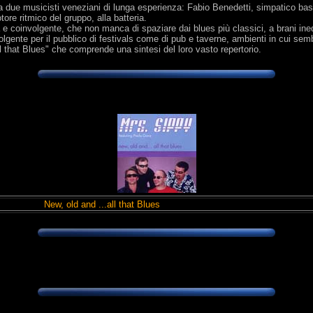
a due musicisti veneziani di lunga esperienza: Fabio Benedetti, simpatico ba
ore ritmico del gruppo, alla batteria.
coinvolgente, che non manca di spaziare dai blues più classici, a brani inedi
lgente per il pubblico di festivals come di pub e taverne, ambienti in cui semb
l that Blues" che comprende una sintesi del loro vasto repertorio.
New, old and ...all that Blues