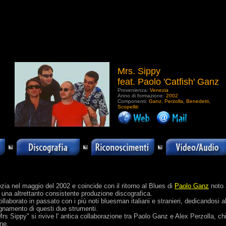
Mrs. Sippy
feat. Paolo 'Catfish' Ganz
Provenienza:
Venezia
Anno di formazione:
2002
Componenti:
Ganz, Perzolla, Benedetti,
Scopelliti
.
ia nel maggio del 2002 e coincide con il ritorno al Blues di
Paolo Ganz
noto 
d una altrettanto consistente produzione discografica.
ollaborato in passato con i più noti bluesman italiani e stranieri, dedicandosi a
egnamento di questi due strumenti.
Mrs Sippy" si rivive l' antica collaborazione tra Paolo Ganz e Alex Perzolla, ch
one.