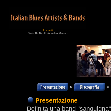
A cura di:
Gloria De Nicolò - Annalisa Marasco
Presentazione
Definita una band "sanguigna