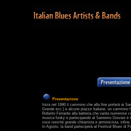
Presentazione
Iniza nel 1990 il cammino che alla fine porterà ai S
Grande ecc.) e alcune piazze Italiane, un cammino fa
Roberto Ferrante alla batteria che vanta numerose co
musica funky e partecipando al Sanremo Giovani è to
voce nonchè grande chitarrista e armonicista, infin
In Agosto, la band parteciperà al Festival Blues di 