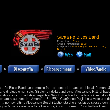
Santa Fe Blues Band
Provenienza:
Roma
Anno di formazione:
1990
Componenti:
Aureli, Puglisi, Ferrante, Patti,
Boschi
.
anta Fe Blues Band, un cammino fatto di concerti in tantissimi locali Romani 
tto di blues e non solo. Gli elemeti della band sono: Alessandro Patti al bass
llaborazioni con artisti emergenti a New York e Londra, Federico Aureli alla c
rnato al suo vecchio Amore "IL BLUES", Gianfranco Puglisi alla voce uno dei 
e ma non per ultimo Alessandro Boschi tastierista che si esibisce spesso con
Poggio Murella insieme a Nick Becattini, Andy J. Forrest, Rudy Rotta e Carvin