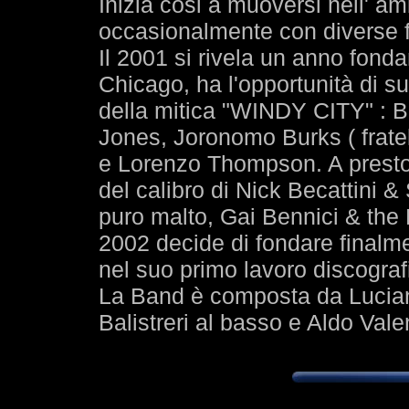
Inizia cosi a muoversi nell' a
occasionalmente con diverse f
Il 2001 si rivela un anno fond
Chicago, ha l'opportunità di s
della mitica "WINDY CITY" : 
Jones, Joronomo Burks ( fratel
e Lorenzo Thompson. A presto s
del calibro di Nick Becattini 
puro malto, Gai Bennici & the
2002 decide di fondare finalm
nel suo primo lavoro discogra
La Band è composta da Lucian
Balistreri al basso e Aldo Valen