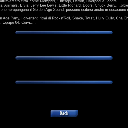
 attraversato citta' come Memphis, Chicago, Detroit, Liverpool e Londra.
s, Animals, Elvis, Jerry Lee Lewis, Little Richard, Doors, Chuck Berry,....oltr
zione ripropongono il Golden Age Sound, possono esibirsi anche in occasione 
e Party, i divertenti ritmi di Rock'n'Roll, Shake, Twist, Hully Gully, Cha Cha 
 Equipe 84, Corvi.....