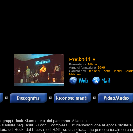
Rockodrilly
Provenienza:
Milano
Anno di formazione:
1996
Componenti:
Oggionni - Pietra - Testini - Zenga
Malavasi
.
ei gruppi Rock Blues storici del panorama Milanese.
a suonare negli anni '60 con i "complessi" studenteschi che all'epoca proliferav
toria del Rock, del Blues e del R&B, su una strada che percorre idealmente un 