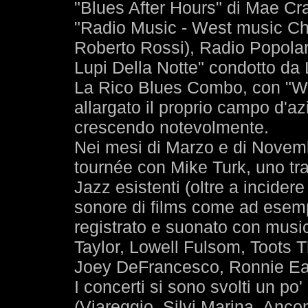
"Blues After Hours" di Mae Cr
"Radio Music - West music Cha
Roberto Rossi), Radio Popolar
Lupi Della Notte" condotto da 
La Rico Blues Combo, con "Wh
allargato il proprio campo d'azio
crescendo notevolmente.
Nei mesi di Marzo e di Novemb
tournée con Mike Turk, uno tra 
Jazz esistenti (oltre a incider
sonore di films come ad esemp
registrato e suonato con musi
Taylor, Lowell Fulsom, Toots T
Joey DeFrancesco, Ronnie Earl
I concerti si sono svolti un po'
(Viareggio, Silvi Marina, Ancon