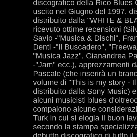
discografico della Rico Blues
uscito nel Giugno del 1997, d
distribuito dalla "WHITE & BL
ricevuto ottime recensioni (Sil
Savio -"Musica & Dischi", Fra
Denti -"Il Buscadero", "Freew
"Musica Jazz", Gianandrea Pas
-"Jam" ecc.), apprezzamenti d
Pascale (che inserirà un bran
volume di "This is my story - Il
distribuito dalla Sony Music)
alcuni musicisti blues d'oltreoc
compaiono alcune considerazi
Turk in cui si elogia il buon l
secondo la stampa specializzata
debutto discografico di tutto il