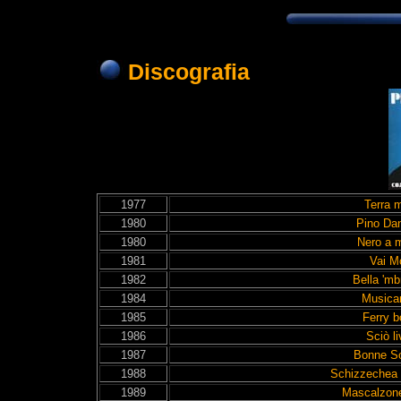
Discografia
1977
Terra 
1980
Pino Dan
1980
Nero a 
1981
Vai M
1982
Bella 'mb
1984
Musica
1985
Ferry b
1986
Sciò li
1987
Bonne So
1988
Schizzechea 
1989
Mascalzone