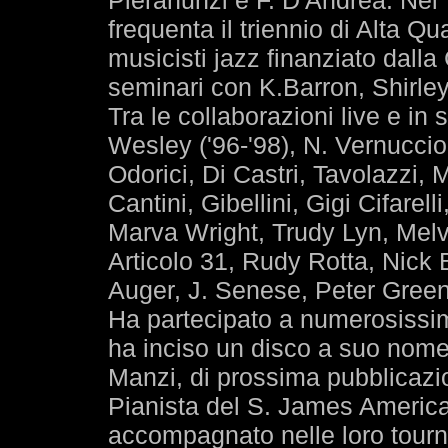
Pieranunzi e F. D'Andrea. Nel 
frequenta il triennio di Alta Q
musicisti jazz finanziato dal
seminari con K.Barron, Shirle
Tra le collaborazioni live e in s
Wesley ('96-'98), N. Vernuccio,
Odorici, Di Castri, Tavolazzi,
Cantini, Gibellini, Gigi Cifarell
Marva Wright, Trudy Lyn, Melv
Articolo 31, Rudy Rotta, Nick 
Auger, J. Senese, Peter Green
Ha partecipato a numerosissim
ha inciso un disco a suo nom
Manzi, di prossima pubblicazi
Pianista del S. James America
accompagnato nelle loro tourn