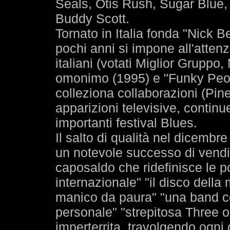
Seals, Otis Rush, Sugar Blue,
Buddy Scott.
Tornato in Italia fonda "Nick B
pochi anni si impone all'attenz
italiani (votati Miglior Gruppo
omonimo (1995) e "Funky Peop
colleziona collaborazioni (Pin
apparizioni televisive, continu
importanti festival Blues.
Il salto di qualità nel dicemb
un notevole successo di vendi
caposaldo che ridefinisce le po
internazionale" "il disco della
manico da paura" "una band coi
personale" "strepitosa Three o'
imperterrita, travolgendo ogni