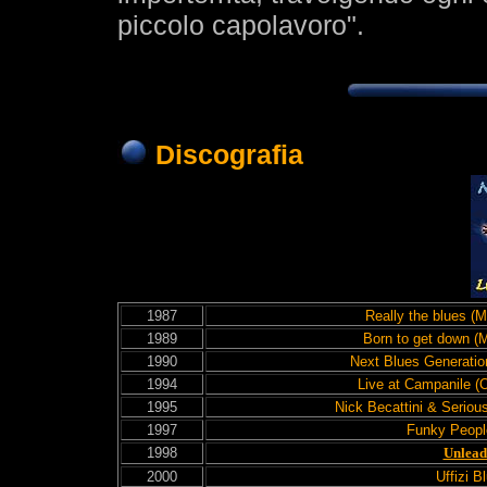
piccolo capolavoro".
Discografia
1987
Really the blues (
1989
Born to get down (
1990
Next Blues Generatio
1994
Live at Campanile (O
1995
Nick Becattini & Seriou
1997
Funky People
1998
Unlead
2000
Uffizi B