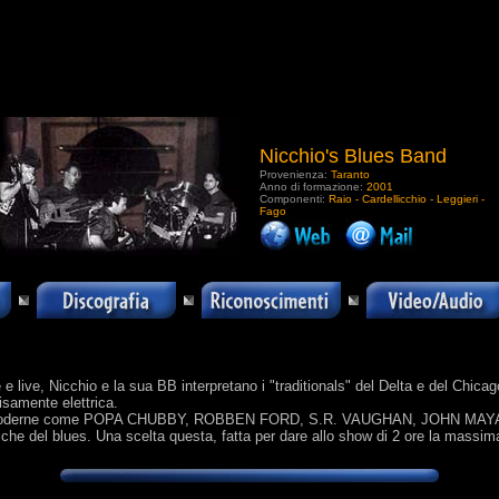
Nicchio's Blues Band
Provenienza:
Taranto
Anno di formazione:
2001
Componenti:
Raio - Cardellicchio - Leggieri -
Fago
.
 e live, Nicchio e la sua BB interpretano i "traditionals" del Delta e del Chic
samente elettrica.
più moderne come POPA CHUBBY, ROBBEN FORD, S.R. VAUGHAN, JOHN MAYALL.I 
tmiche del blues. Una scelta questa, fatta per dare allo show di 2 ore la massi