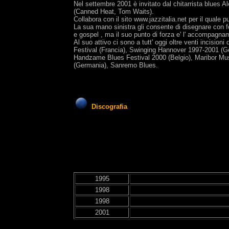
Nel settembre 2001 è invitato dal chitarrista blues A
(Canned Heat, Tom Waits).
Collabora con il sito www.jazzitalia.net per il quale 
La sua mano sinistra gli consente di disegnare con fo
e gospel , ma il suo punto di forza e' l' accompagnam
Al suo attivo ci sono a tutt' oggi oltre venti incisio
Festival (Francia), Swinging Hannover 1997-2001 (G
Handzame Blues Festival 2000 (Belgio), Maribor Mus
(Germania), Sanremo Blues.
Discografia
1995
1998
1998
2001