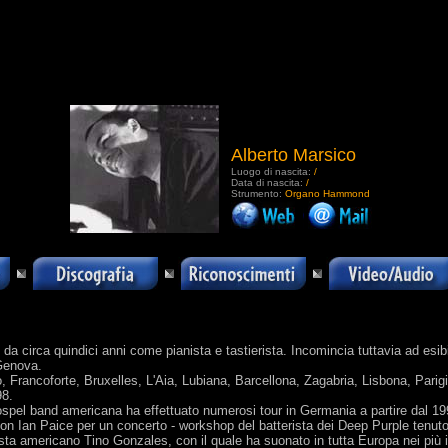
Alberto Marsico
Luogo di nascita:
/
Data di nascita:
/
Strumento:
Organo Hammond
.
a circa quindici anni come pianista e tastierista. Incomincia tuttavia ad esi
 Genova.
o, Francoforte, Bruxelles, L'Aia, Lubiana, Barcellona, Zagabria, Lisbona, Parigi
98.
pel band americana ha effettuato numerosi tour in Germania a partire dal 19
con Ian Paice per un concerto - workshop del batterista dei Deep Purple tenut
ista americano Tino Gonzales, con il quale ha suonato in tutta Europa nei più im