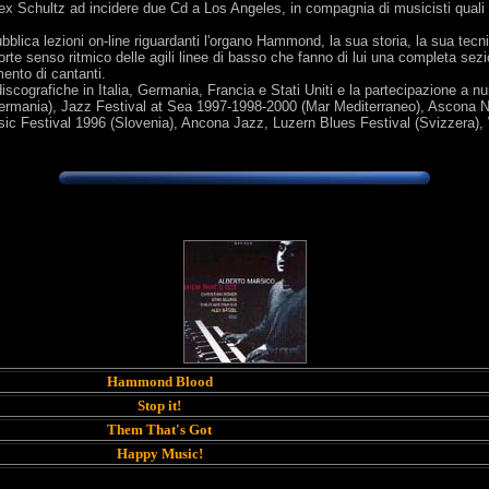
lex Schultz ad incidere due Cd a Los Angeles, in compagnia di musicisti quali 
pubblica lezioni on-line riguardanti l'organo Hammond, la sua storia, la sua tecn
rte senso ritmico delle agili linee di basso che fanno di lui una completa sezi
ento di cantanti.
ni discografiche in Italia, Germania, Francia e Stati Uniti e la partecipazione 
ermania), Jazz Festival at Sea 1997-1998-2000 (Mar Mediterraneo), Ascona N
ic Festival 1996 (Slovenia), Ancona Jazz, Luzern Blues Festival (Svizzera),
Hammond Blood
Stop it!
Them That's Got
Happy Music!