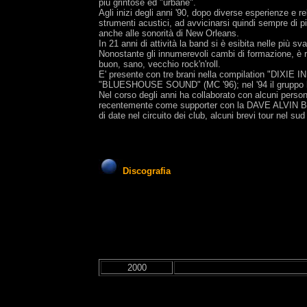
più grintose ed "urbane".
Agli inizi degli anni '90, dopo diverse esperienze e rel
strumenti acustici, ad avvicinarsi quindi sempre di p
anche alle sonorità di New Orleans.
In 21 anni di attività la band si è esibita nelle più sv
Nonostante gli innumerevoli cambi di formazione, è r
buon, sano, vecchio rock'n'roll.
E' presente con tre brani nella compilation "DIXIE
"BLUESHOUSE SOUND" (MC '96); nel '94 il gruppo 
Nel corso degli anni ha collaborato con alcuni 
recentemente come supporter con la DAVE ALVIN 
di date nel circuito dei club, alcuni brevi tour nel su
Discografia
2000