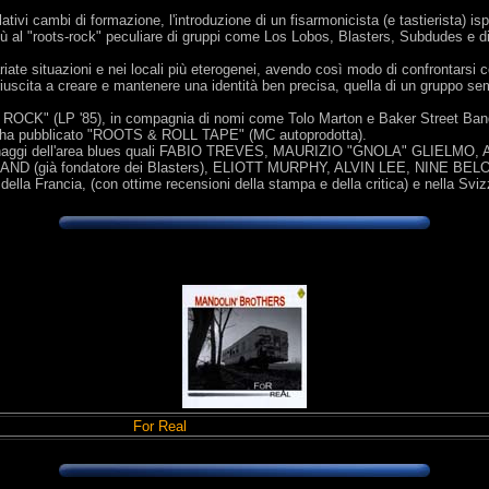
ativi cambi di formazione, l'introduzione di un fisarmonicista (e tastierista) isp
iù al "roots-rock" peculiare di gruppi come Los Lobos, Blasters, Subdudes e di
ariate situazioni e nei locali più eterogenei, avendo così modo di confrontarsi con
iuscita a creare e mantenere una identità ben precisa, quella di un gruppo se
 IN ROCK" (LP '85), in compagnia di nomi come Tolo Marton e Baker Street Ba
ha pubblicato "ROOTS & ROLL TAPE" (MC autoprodotta).
personaggi dell'area blues quali FABIO TREVES, MAURIZIO "GNOLA" GLIEL
BAND (già fondatore dei Blasters), ELIOTT MURPHY, ALVIN LEE, NINE BELO
d della Francia, (con ottime recensioni della stampa e della critica) e nella Svi
For Real