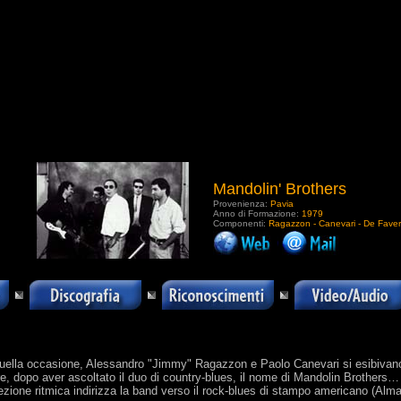
Mandolin' Brothers
Provenienza:
Pavia
Anno di Formazione:
1979
Componenti:
Ragazzon - Canevari - De Faveri
.
n quella occasione, Alessandro "Jimmy" Ragazzon e Paolo Canevari si esibiva
rire, dopo aver ascoltato il duo di country-blues, il nome di Mandolin Brothers
 sezione ritmica indirizza la band verso il rock-blues di stampo americano (Alm