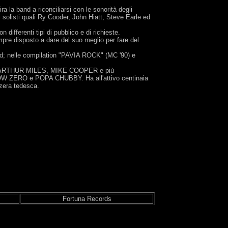
ira la band a riconciliarsi con le sonorità degli
 solisti quali Ry Cooder, John Hiatt, Steve Earle ed
 differenti tipi di pubblico e di richieste.
mpre disposto a dare del suo meglio per fare del
nd; nelle compilation "PAVIA ROCK" (MC '90) e
MO, ARTHUR MILES, MIKE COOPER e più
W ZERO e POPA CHUBBY. Ha all'attivo centinaia
zzera tedesca.
Fortuna Records