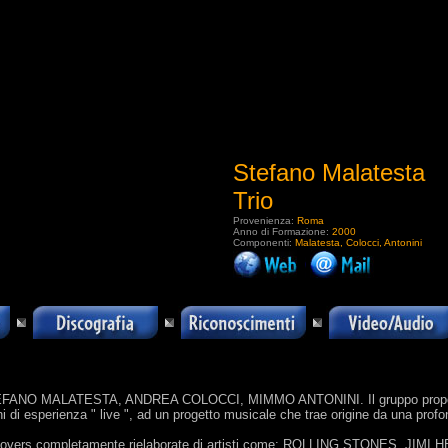
Stefano Malatesta
Trio
Provenienza:
Roma
Anno di Formazione:
2000
Componenti:
Malatesta, Colocci, Antonini
.
EFANO MALATESTA, ANDREA COLOCCI, MIMMO ANTONINI. Il gruppo propone un
esperienza " live ", ad un progetto musicale che trae origine da una profon
ta di covers completamente rielaborate di artisti come: ROLLING STONES, 