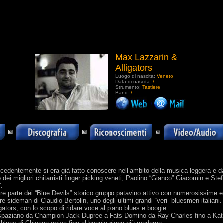
Max Lazzarin &
Alligators
Luogo di nascita:
Veneto
Data di nascita:
/
Strumento:
Tastiere
Band:
/
.
 Precedentemente si era già fatto conoscere nell’ambito della musica leggera 
dei migliori chitarristi finger picking veneti, Paolino “Gianco” Giacomin e Ste
”.
e parte dei “Blue Devils” storico gruppo patavino attivo con numerosissime esibi
re sideman di Claudio Bertolin, uno degli ultimi grandi “veri” bluesmen italiani.
ligators, con lo scopo di ridare voce al piano blues e boogie.
 spaziano da Champion Jack Dupree a Fats Domino da Ray Charles fino a Kati
 blues di Chicago arriva fino al boogie piano più moderno.