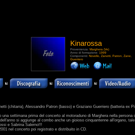
Kinarossa
Provenienza:
Marghera (Ve)
Anno di formazione:
1999
Componenti:
Novello, Zanetti, Patron, Zane,
Guerriero
.
Zanetti (chitarra), Alessandro Patron (basso) e Graziano Guerriero (batteria ex 
no una settimana prima del concerto al motoraduno di Marghera nella persona 
 dell'anno si aggiunge al combo anche un gioioso cinquantenne all'organo, ta
ssi e Sabrina Salerno!!!
01 nel concerto poi registrato e distribuito in CD.