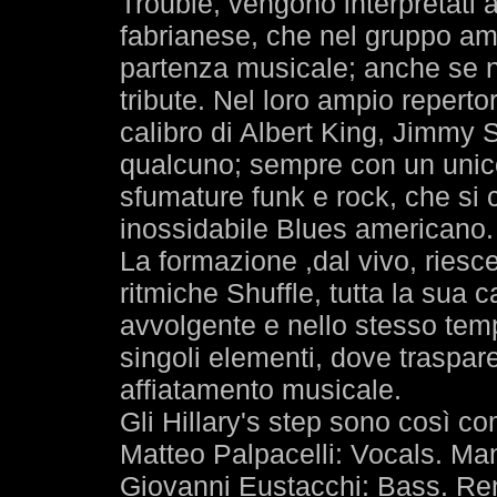
Trouble, vengono interpretati 
fabrianese, che nel gruppo amer
partenza musicale; anche se no
tribute. Nel loro ampio repertor
calibro di Albert King, Jimmy 
qualcuno; sempre con un unico 
sfumature funk e rock, che si 
inossidabile Blues americano.
La formazione ,dal vivo, riesc
ritmiche Shuffle, tutta la sua
avvolgente e nello stesso tempo
singoli elementi, dove traspare
affiatamento musicale.
Gli Hillary's step sono così co
Matteo Palpacelli: Vocals. Man
Giovanni Eustacchi: Bass. Re