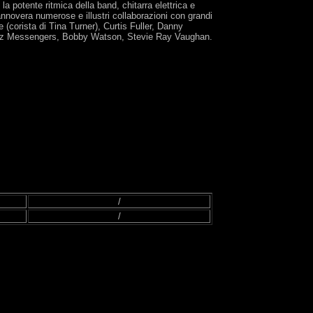
a potente ritmica della band, chitarra elettrica e
novera numerose e illustri collaborazioni con grandi
(corista di Tina Turner), Curtis Fuller, Danny
azz Messengers, Bobby Watson, Stevie Ray Vaughan.
/
/