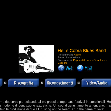
Hell's Cobra Blues Band
Provenienza:
Napoli
Anno di formazione:
/
Componenti:
Peppe di Lucca - Giunchino -
Esposito
.
imo decennio partecipando ai più grossi e importanti festival internazionali. H
ità moderne di derivazione jazzistiche. Un sound genuinamente americano, im
ttivo la produzione di due CD "Living on the Road" e "In the name of love".