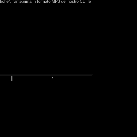
afiche", l'anteprima in formato MP3 del nostro CD, le
/