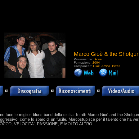
Marco Gioè & the Shotgu
Provenienza:
Sicilia
Formazione:
2004
Componenti:
Gioè, Amico, Pittari
.
ono fuori le migliori blues band della sicilia. Infatti Marco Gioè and the Shot
ggressivo, come lo sparo di un fucile. Marcostupisce per il talento che ha v
and...TOCCO, VELOCITA', PASSIONE, E MOLTO ALTRO...