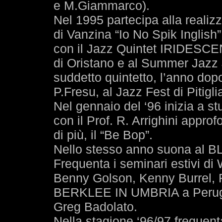
e M.Giammarco).
Nel 1995 partecipa alla realiz
di Vanzina “Io No Spik Inglish”
con il Jazz Quintet IRIDESCENT
di Oristano e al Summer Jazz 
suddetto quintetto, l’anno dop
P.Fresu, al Jazz Fest di Pitigl
Nel gennaio del ‘96 inizia a s
con il Prof. R. Arrighini appro
di più, il “Be Bop”.
Nello stesso anno suona al 
Frequenta i seminari estivi 
Benny Golson, Kenny Burrel, 
BERKLEE IN UMBRIA a Perugia
Greg Badolato.
Nella stagione ‘96/97 frequenta