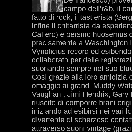
De francesco) prove
campo dell'r&b, il c
fatto di rock, il tastierista (S
infine il chitarrista da esperi
Cafiero) e persino huosemusic 
precisamente a Waschington in
Vynolicius record ed esibendos
collaborato per delle registraz
suonando sempre nel suo blues
Cosi grazie alla loro amicizi
omaggio ai grandi Muddy Wate
Vaughan , Jimi Hendrix, Gary Mo
riuscito di comporre brani origi
iniziando ad esibirsi nei vari 
divertente di scherzoso contatt
attraverso suoni vintage (grazi