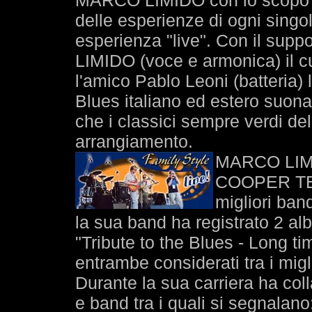
MARCO LIMIDO con lo scopo di
delle esperienze di ogni sing
esperienza "live". Con il supp
LIMIDO (voce e armonica) il c
l'amico Pablo Leoni (batteria) 
Blues italiano ed estero suona
che i classici sempre verdi de
arrangiamento.
MARCO LIMID
COOPER TER
migliori ban
la sua band ha registrato 2 a
"Tribute to the Blues - Long t
entrambe considerati tra i migli
Durante la sua carriera ha colla
e band tra i quali si segna