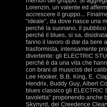
membri del gruppo. Si aggrega
Lorenzin, un valente ed afferm
accrescere il gruppo... Finalm
"ideale", da dove nasce una mu
perché la suonano, il pubblico p
perché il blues, si sa, disidrat
fanno il lavoro di dar da bere a
trasformista, intensamente pro
divertente: gli ELECTRIC STUB
perché è da una vita che hanno
con brani di musicisti del cal
Lee Hooker, B.B. King, E. Clap
Hendrix, Buddy Guy, Albert Coll
blues classico gli ELECTRIC
tavoletta" proponendo anche b
Skynyrd, dei Creedence Clearw