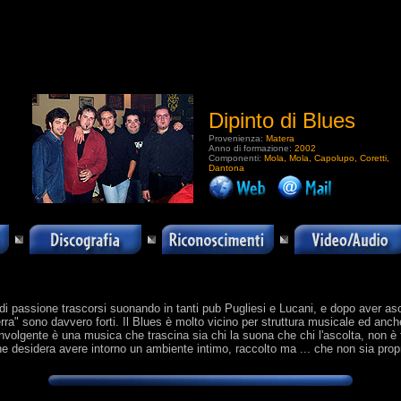
Dipinto di Blues
Provenienza:
Matera
Anno di formazione:
2002
Componenti:
Mola, Mola, Capolupo, Coretti,
Dantona
.
i passione trascorsi suonando in tanti pub Pugliesi e Lucani, e dopo aver asc
terra" sono davvero forti. Il Blues è molto vicino per struttura musicale ed anche
oinvolgente è una musica che trascina sia chi la suona che chi l'ascolta, non è 
 che desidera avere intorno un ambiente intimo, raccolto ma ... che non sia prop