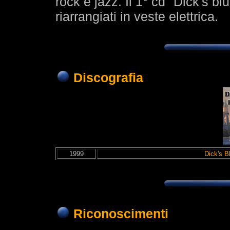
rock e jazz. Il 1° cd "Dick's b
riarrangiati in veste elettrica.
Discografia
1999
Dick's B
Riconoscimenti