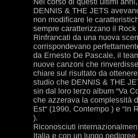
Nel corso di questi ultimi anni, 
DENNIS & THE JETS avevano s
non modificare le caratteristi
sempre caratterizzano il Rock 
Rinfrancati da una nuova scena
corrispondevano perfettamente 
da Ernesto De Pascale, il team
nuove canzoni che rinverdisser
chiare sul risultato da ottener
studio che DENNIS & THE JETS
sin dal loro terzo album “Va C
che azzerava la complessità d
Est“ (1990, Contempo ) e “In 
).
Riconosciuti internazionalmente
Italia e con un lungo pedigree