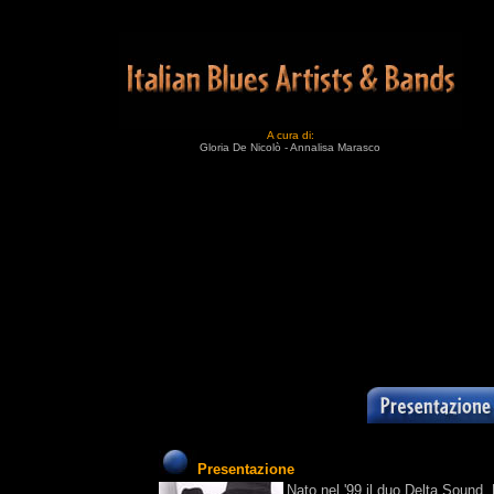
A cura di:
Gloria De Nicolò - Annalisa Marasco
Presentazione
Nato nel '99 il duo Delta Sound, 