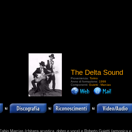
The Delta Sound
Provenienza:
Torino
Anno di formazione:
1999
Componenti:
Guietti - Marcias
.
Fabio Marcias (chitarra acustica, dobro e voce) e Roberto Guietti (armonica e v