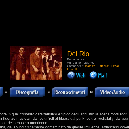
Del Rio
Provenienza:
/
Anno di formazione:
/
Componenti:
Morales - Ligabue - Ferioli -
Farinelli
.
ore in quel contesto caratteristico e tipico degli anni '80: la scena roots ro
nfluenze musicali: dal rock'n'roll al blues, dal punk-rock al rockabilly, dal p
ssanti della musica americana.
iana, dal sound tipicamente contaminato da queste influenze, affiancano cover da