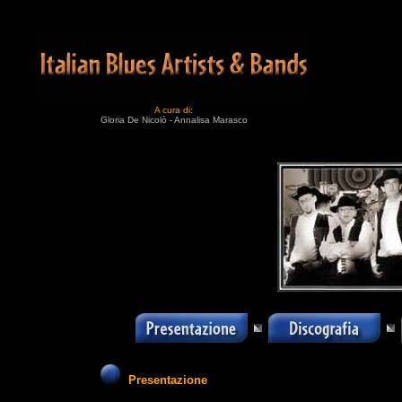
A cura di:
Gloria De Nicolò - Annalisa Marasco
Presentazione