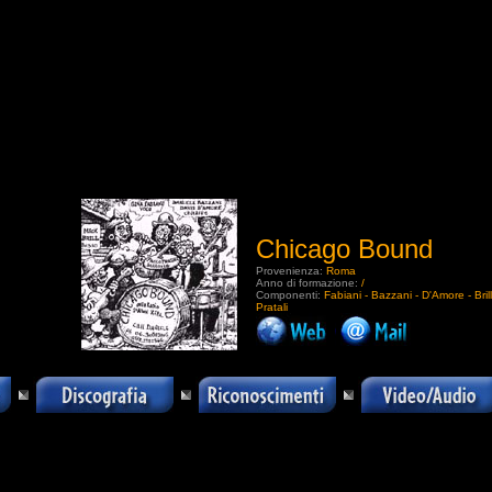
Chicago Bound
Provenienza:
Roma
Anno di formazione:
/
Componenti:
Fabiani - Bazzani - D'Amore - Brill
Pratali
.