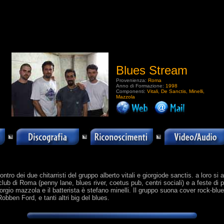
Blues Stream
Provenienza:
Roma
Anno di Formazione:
1998
Componenti:
Vitali, De Sanctis, Minelli,
Mazzola
.
ro dei due chitarristi del gruppo alberto vitali e giorgiode sanctis. a loro si a
lub di Roma (penny lane, blues river, coetus pub, centri sociali) e a feste di 
 giorgio mazzola e il batterista è stefano minelli. Il gruppo suona cover rock-b
Robben Ford, e tanti altri big del blues.