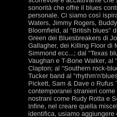
scorrevole e accattivante che 
sonorità che offre il blues co
personale. Ci siamo così ispir
Waters, Jimmy Rogers, Buddy 
Bloomfield, al "British blues"
Green dei Bluesbreakers di Jo
Gallagher, dei Killing Floor d
Simmond ecc...; dal "Texas bl
Vaughan e T-Bone Walker, al "
Clapton; al "Southern rock-blu
Tucker band al "rhythm'n'blues
Pickett, Sam & Dave o Rufus
contemporanei stranieri com
nostrani come Rudy Rotta e S
Infine, nel creare quella miscel
identifica, usiamo aggiungere 