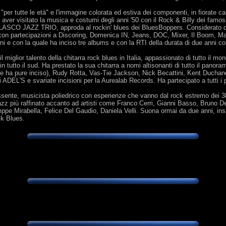
io "per tutte le età" e l'immagine colorata ed estiva dei componenti, in fiorate
 aver visitato la musica e costumi degli anni '50 con il Rock & Billy dei f
SCO JAZZ TRIO, approda al rockin' blues dei BluesBoppers. Considerato dalla
e con partecipazioni a Discoring, Domenica IN, Jeans, DOC, Mixer, Il Boom, M
i e con la quale ha inciso tre albums e con la RTI della durata di due anni 
l miglior talento della chitarra rock blues in Italia, appassionato di tutto il mon
in tutto il sud. Ha prestato la sua chitarra a nomi altisonanti di tutto il pan
 ha pure inciso), Rudy Rotta, Vas-Tie Jackson, Nick Becattini, Kent Duchane,
i ADEL'S e svariate incisioni per la Aurealab Records. Ha partecipato a tutti i 
ssente, musicista poliedrico con esperienze che vanno dal rock estremo dei 38P
jazz più raffinato accanto ad artisti come Franco Cerri, Gianni Basso, Bruno De
pe Mirabella, Felice Del Gaudio, Daniela Velli. Suona ormai da due anni, in
ck Blues.