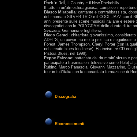
Rock 'n Roll, il Country e il New Rockabilly.
Il tutto in un'atmosfera gioiosa, complice il repertor
Blasco Mirabella
: cantante e contrabbassista, dopo
del rinomato SILVER TRIO e il COOL JAZZ con il BLA
anni presente sulle scene musicali italiane e ester
discografici con la POLYGRAM della durata di tre ann
Svizzera, Germania e Inghilterra.
Diego Geraci
: chitarrista giovanissimo, considerato i
ADEL'S, un power trio molto prolifico e seguitissimo 
Forest, James Thompson, Cheryl Porter (con la quale
nel circuito blues londinese). Ha inciso tre CD con gl
Pistoia Blues, nel 1998).
Peppe Falzone
: batterista dal drummin' sicuro e po
partecipato a trasmissioni televisive come Help) al 
Rubino, Marco Panascia, Giovanni Mazzarino, Giusep
tour in tutt'Italia con la sopracitata formazione di Ro
Discografia
Riconoscimenti