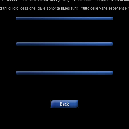
 brani di loro ideazione, dalle sonorità blues funk, frutto delle varie esperienze 