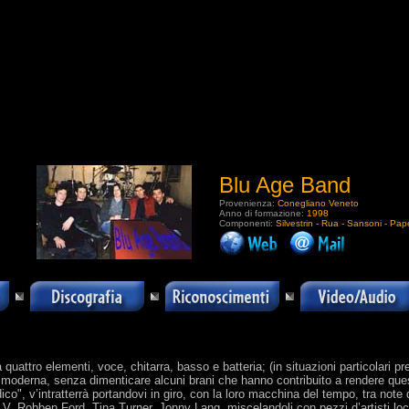
Blu Age Band
Provenienza:
Conegliano Veneto
Anno di formazione:
1998
Componenti:
Silvestrin - Rua - Sansoni - Pap
.
uattro elementi, voce, chitarra, basso e batteria; (in situazioni particolari p
e moderna, senza dimenticare alcuni brani che hanno contribuito a rendere q
co", v’intratterrà portandovi in giro, con la loro macchina del tempo, tra note d
R.V, Robben Ford, Tina Turner, Jonny Lang, miscelandoli con pezzi d’artisti lo