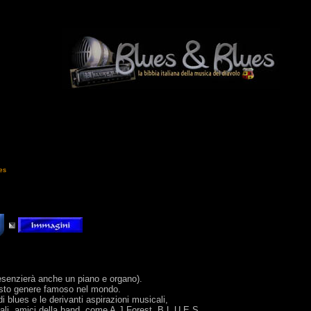
es
resenzierà anche un piano e organo).
uesto genere famoso nel mondo.
i blues e le derivanti aspirazioni musicali,
cali, amici della band, come A.J.Forest, B.L.U.E.S.