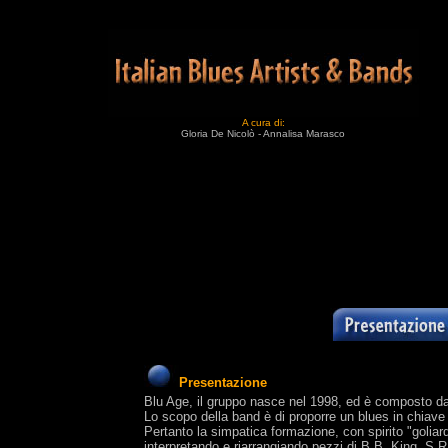
A cura di:
Gloria De Nicolò - Annalisa Marasco
Presentazione
Blu Age, il gruppo nasce nel 1998, ed è composto da q
Lo scopo della band è di proporre un blues in chiav
Pertanto la simpatica formazione, con spirito "goliardi
interpretando e riarrangiando pezzi di B.B. King, S.