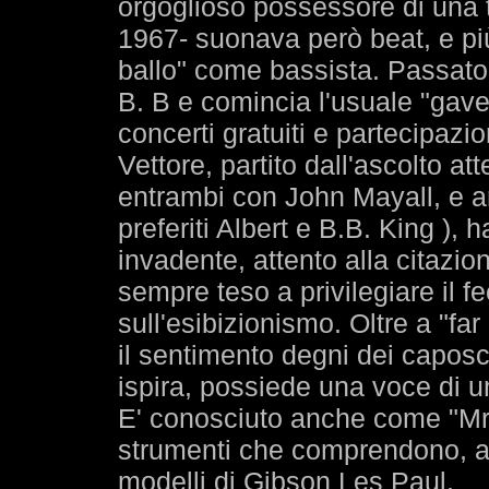
orgoglioso possessore di una t
1967- suonava però beat, e più
ballo" come bassista. Passato 
B. B e comincia l'usuale "gavetta
concerti gratuiti e partecipazi
Vettore, partito dall'ascolto at
entrambi con John Mayall, e arr
preferiti Albert e B.B. King ),
invadente, attento alla citazion
sempre teso a privilegiare il fe
sull'esibizionismo. Oltre a "far
il sentimento degni dei caposc
ispira, possiede una voce di u
E' conosciuto anche come "Mr 
strumenti che comprendono, al
modelli di Gibson Les Paul.